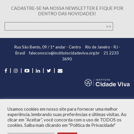
CADASTRE-SE NA NOSSA NEWSLETTER E FIQUE POR
DENTRO DAS NOVIDADES!
Rua São Bento, 09 / 1° andar - Centro
Rio de Janeiro - RJ -
Brasil
faleconosco@institutocidadeviva.org.br
21 2233
3690
2016. Todos os direitos reservados
Usamos cookies em nosso site para fornecer uma melhor
Desenvolvido por
experiência, lembrando suas preferências e últimas visitas. Ao
clicar em “Aceitar”, você concorda com o uso de TODOS os
cookies. Saiba mais clicando em "Política de Privacidade"