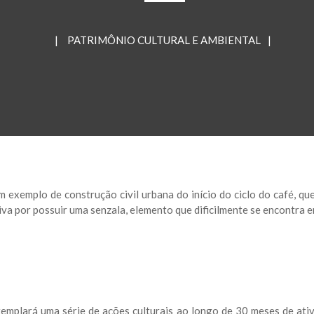
|
PATRIMÔNIO CULTURAL E AMBIENTAL
|
Um exemplo de construção civil urbana do início do ciclo do café, q
tiva por possuir uma senzala, elemento que dificilmente se encontra 
ntemplará uma série de ações culturais ao longo de 30 meses de ati