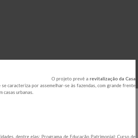
O projeto prevê a
revitalização da Casa
ue se caracteriza por assemelhar-se às fazendas, com grande frente
em casas urbanas.
vidades, dentre elas: Programa de Educação Patrimonial; Curso de